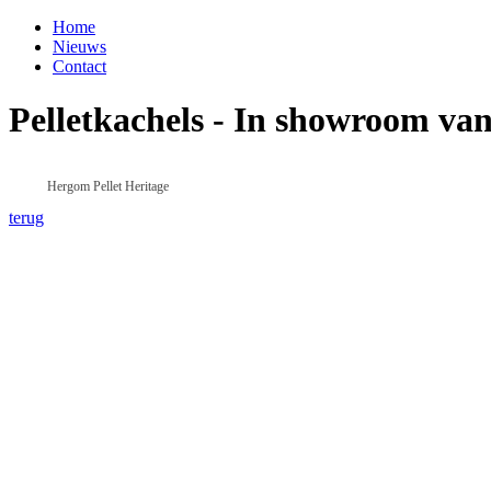
Home
Nieuws
Contact
Pelletkachels - In showroom v
Hergom Pellet Heritage
terug